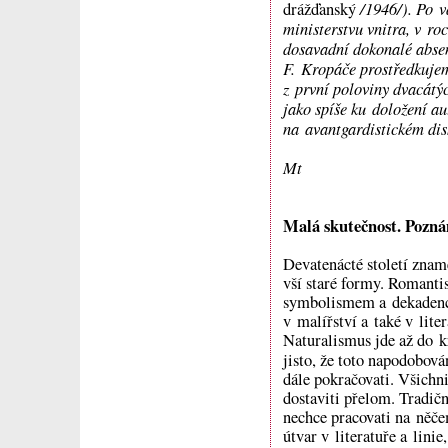
/1946/). Po v
drážďanský
ministerstvu vnitra, v r
dosavadní dokonalé absen
F. Kropáče prostředkujem
z první poloviny dvacátýc
jako spíše ku doložení au
na avantgardistickém dis
Mt
Malá skutečnost. Pozn
Devatenácté století zna
vší staré formy. Romanti
symbolismem a dekadenc
v malířství a také v lite
Naturalismus jde až do k
jisto, že toto napodobov
dále pokračovati. Všichni
dostaviti přelom. Tradičn
nechce pracovati na něčem
útvar v literatuře a linie