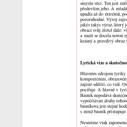
smyslu věcí. Ten jest zá
především jeho. A mladá 
upadla až do extrémů, p
pozoruhodné. Vývoj zajis
jakýs takýs výraz, který j
obrací svůj zřetel dále: v
a snaží se docela novou 
krásný a pravdivý obraz s
Lyrická vize a skutečno
Hlavním zdrojem lyriky j
kompozičním, obrazovém 
zajisté sděliti, co vidí. 
pociťuje. A hlavně v lyri
Básník nepodává skutečno
vypočítávati druhy tohoto
básníkova jest stejně hod
s nímž básník přistupuje 
Nesmíme však zapomeno