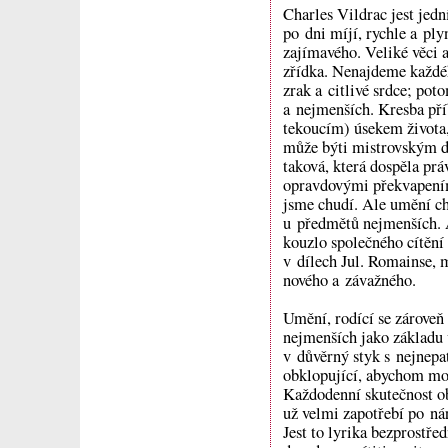
Charles Vildrac jest jedn
po dni míjí, rychle a ply
zajímavého. Veliké věci 
zřídka. Nenajdeme každéh
zrak a citlivé srdce; po
a nejmenších. Kresba pří
tekoucím) úsekem života,
může býti mistrovským d
taková, která dospěla prá
opravdovými překvapeními
jsme chudí. Ale umění ch
u předmětů nejmenších. 
kouzlo společného cítění
v dílech Jul. Romainse, 
nového a závažného.
Umění, rodící se zároveň 
nejmenších jako základu v
v důvěrný styk s nejnepat
obklopující, abychom moh
Každodenní skutečnost ob
už velmi zapotřebí po nár
Jest to lyrika bezprostře