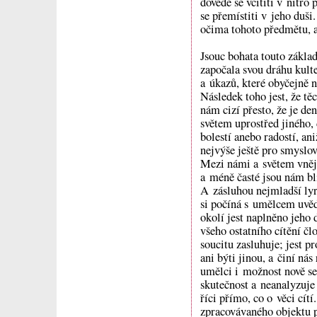
dovede se vcítiti v nitr
se přemístiti v jeho duš
očima tohoto předmětu, a
Jsouc bohata touto základ
započala svou dráhu kult
a úkazů, které obyčejně 
Následek toho jest, že t
nám cizí přesto, že je d
světem uprostřed jiného,
bolestí anebo radostí, a
nejvýše ještě pro smyslo
Mezi námi a světem vnějš
a méně časté jsou nám bli
A zásluhou nejmladší lyri
si počíná s umělcem uvědo
okolí jest naplněno jeho 
všeho ostatního cítění čl
soucitu zasluhuje; jest 
ani býti jinou, a činí ná
umělci i možnost nově se
skutečnost a neanalyzuje
říci přímo, co o věci cít
zpracovávaného objektu p