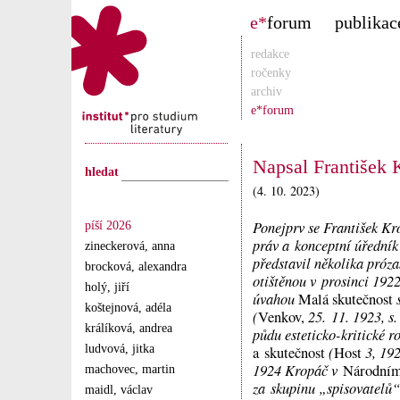
e*
forum
publikac
redakce
ročenky
archiv
e*forum
Napsal František 
hledat
(4. 10. 2023)
Ponejprv se František Kr
píší 2026
práv a konceptní úřední
zineckerová, anna
představil několika pró
brocková, alexandra
otištěnou v prosinci 1922
holý, jiří
úvahou
Malá skutečnost
koštejnová, adéla
(
25. 11. 1923, s
Venkov,
králíková, andrea
půdu esteticko-kritické 
ludvová, jitka
(
3, 192
a skutečnost
Host
1924 Kropáč v
Národním
machovec, martin
za skupinu „spisovatelů“,
maidl, václav