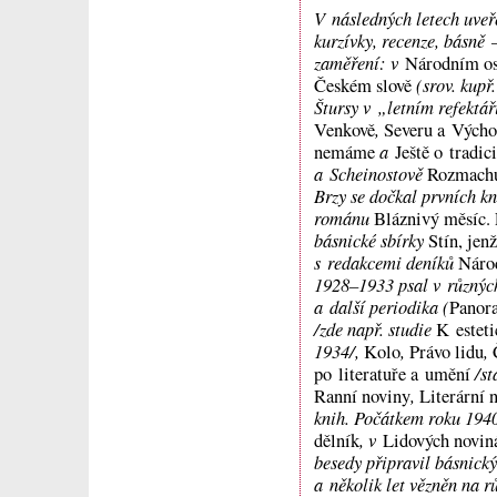
V následných letech uveře
kurzívky, recenze, básně 
zaměření: v
Národním os
(srov. kupř
Českém slově
Štursy v „letním refektář
,
Venkově
Severu a Vých
a
nemáme
Ještě o tradici
a Scheinostově
Rozmach
Brzy se dočkal prvních kn
románu
Bláznivý měsíc.
básnické sbírky
Stín, jen
s redakcemi deníků
Náro
1928–1933 psal v různých
a další periodika (
Panor
/zde např. studie
K esteti
1934/,
,
,
Kolo
Právo lidu
/st
po literatuře a umění
,
Ranní noviny
Literární 
knih. Počátkem roku 1940
, v
dělník
Lidových novin
besedy připravil básnic
a několik let vězněn na 