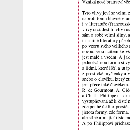
Vzniká nové bratrství věcí
Tyto vlivy jeví se velmi 
naproti tomu hlavně v u
i v literatuře (francouzs
vlivy cizí. Jest to vliv r
sám o sobě velmi silný, 
i na jiné literatury působ
po vzoru svého velikého 
novou: se soucitem ke v
jest malé a všední. A jak
jednotvárnou formu si vyn
s lidmi, které líčí, a utá
z prostičké myšlenky a v
anebo o člověku, který zt
jest přece také člověkem
R. de Gourmont, A. Gide 
a Ch. L. Philippe na dru
vystupňovaná až k čisté m
zde pouhé úsilí o prosté
jistota formy, zde forma,
ale silné a mající tisíc 
A po Philippovi přicházej