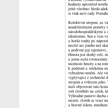
hodnoty uprostřed nového 
ještě všechno: hledá adek
si však neví rady. Pomáh
Kolektivní utrpení, za v
neudržitelnými poměry v
národohospodářskými a či
idealismus. Sen a vize v
a horké touhy po nápravě
necítil nic jiného než sk
a podivné její tajemství, 
Hmota jest druhý svět, s
a jemu zcela rovnocenný.
možnosti hmoty a na tomt
k podstatě a velikému sm
vyhraženo umění. Ale válk
vyplývající z technické 
strojem a tvůrcem jeho.
úsilí objevovati tuto krás
svět člověkův na celek, k
Výhradné panství ducha a
mizeti, člověk se vrací 
a hlavně lidem, mnohem l