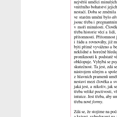
největší umělci minulých
vnitřního bohatství jej
nestačí. Doba se změnila 
ab
ve starém umění bylo
jsouc třeba i pregnantní
v moři minulosti. Člověku
třeba historie věcí a lidí,
přítomnosti. Přítomnost j
i řádu a rovnováhy, již 
býti přímě vyváženo a be
neklidné a horečně hleda
proniknouti k podstatě vě
obklopuje. Vyhýbá se psy
skutečnost. Ta jest, zdá 
nástrojem silným a spole
z hlavních pramenů uměle
nestaví mezi člověka a sv
jaká jest, a nikoliv, jak s
třeba veliké poctivosti, v
intuice. Jest třeba, aby 
formy
třeba nové
.
Zdá se, že stojíme na poč
a krásná, vybudovaná na 