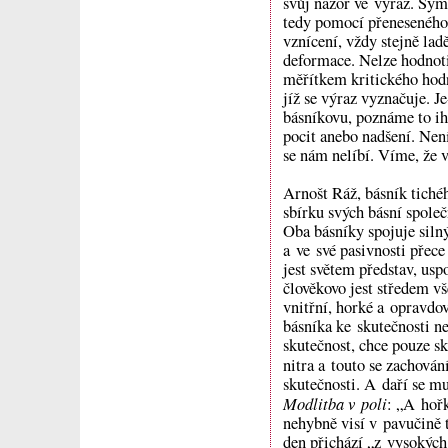
svůj názor ve výraz. Sym
tedy pomocí přeneseného 
vznícení, vždy stejně lad
deformace. Nelze hodnoti
měřítkem kritického hodn
jíž se výraz vyznačuje. J
básníkovu, poznáme to ih
pocit anebo nadšení. Není
se nám nelíbí. Víme, že 
Arnošt Ráž, básník tiché
sbírku svých básní spol
Oba básníky spojuje silný
a ve své pasivnosti přece
jest světem představ, us
člověkovo jest středem vš
vnitřní, horké a opravdov
básníka ke skutečnosti n
skutečnost, chce pouze s
nitra a touto se zachová
skutečnosti. A daří se mu
Modlitba v poli
: „A hořk
nehybně visí v pavučině 
den přichází „z vysokých 