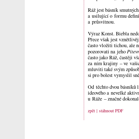
Ráž jest básník smutných
a usilující o formu defin
a průsvitnou.
Výraz Konst. Biebla nedo
Přece však jest vznětlivě
často vložiti tichou, ale
Pitev
pozorovati na jeho
často jako Ráž, častěji v
za ním krajiny – ve vaši
mluviti také svým způsob
si pro bolest vymyslil sn
Od těchto dvou básníků l
ideového a nevelké aktivn
u Ráže – značné dokonalo
zpět
| stáhnout PDF