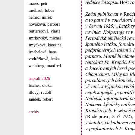
redakce časopisu
roz
Host
mareš, petr
merhaut, luboš
Začal publikovat v
Rudé
němec, mirek
a to patrně v souvislosti 
nováková, barbora
v červnu 1925: „Leták sy
novinka. Kolportuje se v
reittererová, vlasta
Periodická umělecká rev
smrkovský, michal
špatného letáku, formátu
smyčková, kateřina
podprůměrných talentů, hr
šmahelová, hana
parnasu. Marně hledáme 
vodrážková, lenka
tentokrát Fr. Kropáč. Pr
weinberg, manfred
a kaceřovaných hesel poe
Chaotičnost. Mlhy na Bla
napsali 2026
porculánových básniček, m
věznicí, s výjimkou veršů
fischer, otokar
nejobstojnější, je povážl
illový, rudolf
Nejlepší, informativní p
saudek, robert
Nakonec kýčařsky natřená
Kropáčových. V sezóně zm
archiv
(
, 7. 6. 1925, 
Rudé právo
v katalozích knihoven nev
v pozůstalostech F. Krop